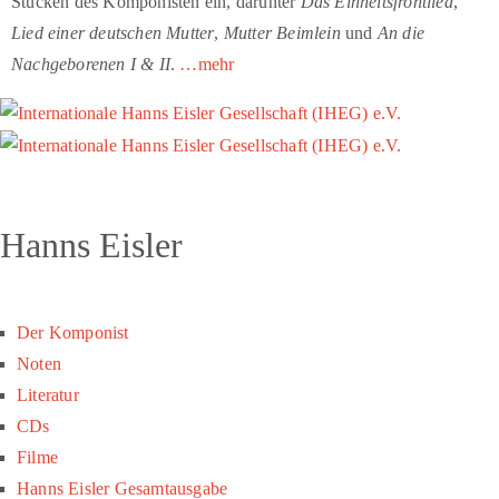
Stücken des Komponisten ein, darunter
Das Einheitsfrontlied
,
Lied einer deutschen Mutter
,
Mutter Beimlein
und
An die
Nachgeborenen I & II
.
…mehr
Hanns Eisler
Der Komponist
Noten
Literatur
CDs
Filme
Hanns Eisler Gesamtausgabe