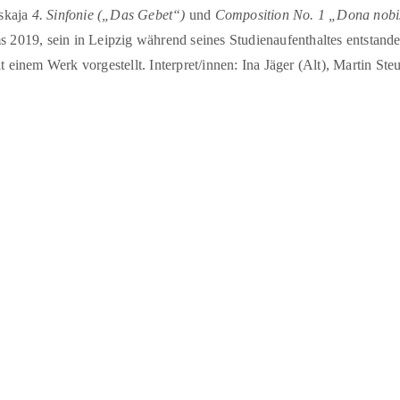
skaja
4. Sinfonie („Das Gebet“)
und
Composition No. 1 „Dona nob
ms 2019, sein in Leipzig während seines Studienaufenthaltes entstan
it einem Werk vorgestellt. Interpret/innen: Ina Jäger (Alt), Martin St