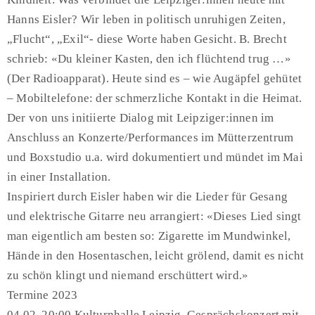
Hanns Eisler? Wir leben in politisch unruhigen Zeiten,
„Flucht“, „Exil“- diese Worte haben Gesicht. B. Brecht
schrieb: «Du kleiner Kasten, den ich flüchtend trug …»
(Der Radioapparat). Heute sind es – wie Augäpfel
gehütet
– Mobiltelefone: der schmerzliche Kontakt in die Heimat.
Der von uns initiierte Dialog mit Leipziger:innen im
Anschluss an Konzerte/Performances im Mütterzentrum
und Boxstudio u.a. wird dokumentiert und mündet im Mai
in einer Installation.
Inspiriert durch Eisler haben wir die Lieder für Gesang
und elektrische Gitarre neu arrangiert: «Dieses Lied singt
man eigentlich am besten so: Zigarette im Mundwinkel,
Hände in den Hosentaschen, leicht grölend, damit es nicht
zu schön klingt und niemand erschüttert wird.»
Termine 2023
04.02. 20:00 Kulturnhalle Leipzig, Gesprächskonzert mit