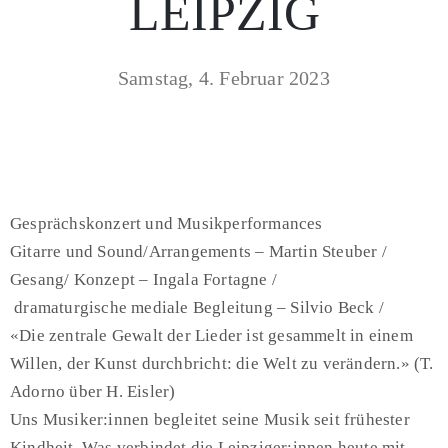
LEIPZIG
Samstag, 4. Februar 2023
Gesprächskonzert und Musikperformances
Gitarre und Sound/Arrangements
–
Martin Steuber
/
Gesang/ Konzept
–
Ingala Fortagne
/
dramaturgische mediale
Begleitung
–
Silvio Beck /
«Die zentrale Gewalt der Lieder ist gesammelt in einem
Willen, der Kunst durchbricht: die Welt zu verändern.» (T.
Adorno über H. Eisler)
Uns Musiker:innen begleitet seine Musik seit frühester
Kindheit.
Was verbindet die Leipziger:innen heute mit