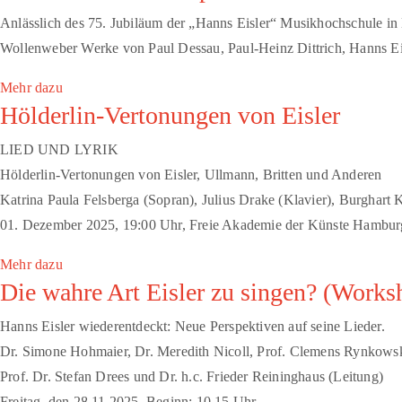
Anlässlich des 75. Jubiläum der „Hanns Eisler“ Musikhochschule in 
Wollenweber Werke von Paul Dessau, Paul-Heinz Dittrich, Hanns Eis
Mehr dazu
Hölderlin-Vertonungen von Eisler
LIED UND LYRIK
Hölderlin-Vertonungen von Eisler, Ullmann, Britten und Anderen
Katrina Paula Felsberga (Sopran), Julius Drake (Klavier), Burghart 
01. Dezember 2025, 19:00 Uhr, Freie Akademie der Künste Hambur
Mehr dazu
Die wahre Art Eisler zu singen? (Works
Hanns Eisler wiederentdeckt: Neue Perspektiven auf seine Lieder.
Dr. Simone Hohmaier, Dr. Meredith Nicoll, Prof. Clemens Rynkowski
Prof. Dr. Stefan Drees und Dr. h.c. Frieder Reininghaus (Leitung)
Freitag, den 28.11.2025, Beginn: 10.15 Uhr