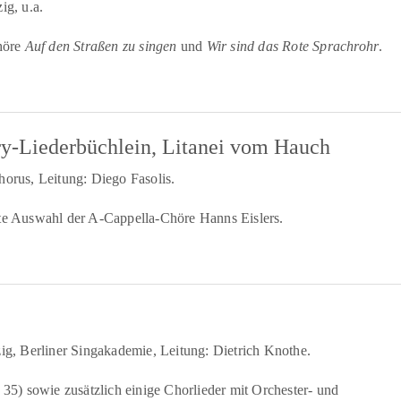
ig, u.a.
höre
Auf den Straßen zu singen
und
Wir sind das Rote Sprachrohr
.
ury-Liederbüchlein, Litanei vom Hauch
orus, Leitung: Diego Fasolis.
nte Auswahl der A-Cappella-Chöre Hanns Eislers.
g, Berliner Singakademie, Leitung: Dietrich Knothe.
d 35) sowie zusätzlich einige Chorlieder mit Orchester- und