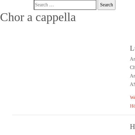
Chor a cappella
L
Ar
Ch
Ar
AS
We
Hö
H