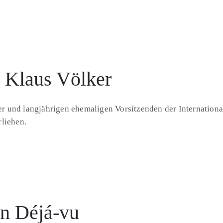
r Klaus Völker
 und langjährigen ehemaligen Vorsitzenden der International
rliehen.
en Déjá-vu