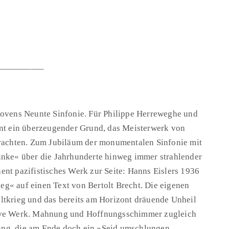
—————–
hovens Neunte Sinfonie. Für Philippe Herreweghe und
ent ein überzeugender Grund, das Meisterwerk von
trachten. Zum Jubiläum der monumentalen Sinfonie mit
unke« über die Jahrhunderte hinweg immer strahlender
inent pazifistisches Werk zur Seite: Hanns Eislers 1936
g« auf einen Text von Bertolt Brecht. Die eigenen
ltkrieg und das bereits am Horizont dräuende Unheil
sive Werk. Mahnung und Hoffnungsschimmer zugleich
ng, die am Ende doch ein »Seid umschlungen