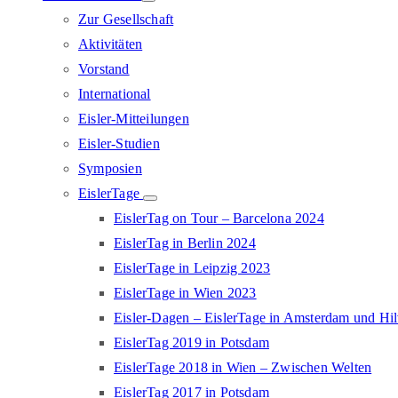
Zur Gesellschaft
Aktivitäten
Vorstand
International
Eisler-Mitteilungen
Eisler-Studien
Symposien
EislerTage
EislerTag on Tour – Barcelona 2024
EislerTag in Berlin 2024
EislerTage in Leipzig 2023
EislerTage in Wien 2023
Eisler-Dagen – EislerTage in Amsterdam und Hi
EislerTag 2019 in Potsdam
EislerTage 2018 in Wien – Zwischen Welten
EislerTag 2017 in Potsdam