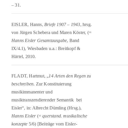
– 31.
EISLER, Hanns,
Briefe 1907 – 1943
, hrsg.
von Jürgen Schebera und Maren Köster, (=
Hanns Eisler Gesamtausgabe
, Band
IX/4.1), Wiesbaden u.a.: Breitkopf &
Härtel, 2010.
FLADT, Hartmut, „
14 Arten den Regen zu
beschreiben
. Zur Konstituierung
musikimmanenter und
musiktranszendierender Semantik bei
Eisler“, in: Albrecht Dümling (Hrsg.),
Hanns Eisler
(=
querstand. musikalische
konzepte
5/6) [Beiträge vom Eisler-