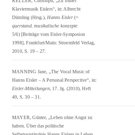
KELLER, Christoph, „Zu früher
Klaviermusik Eislers“, in: Albrecht
Dümling (Hrsg.),
Hanns Eisler
(=
querstand. musikalische konzepte
5/6) [Beiträge vom Eisler-Symposion
1998], Frankfurt/Main: Stroemfeld Verlag,
2010, S. 19 – 27.
MANNING Jane, „The Vocal Music of
Hanns Eisler – A Personal Perspective“, in:
Eisler-Mitteilungen
, 17. Jg. (2010), Heft
49, S. 30 – 31.
MAYER, Günter, „Leben ohne Angst zu
haben. Über das politische
Selbstverständnis Hanns Eislers in Leben