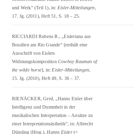
und Werk“ (Teil 1), in:
Eisler-Mitteilungen
,
17. Jg. (2011), Heft 51, S. 18 – 25.
RICCIARDI Rubens R., „Eisleriana aus
Brasilien am Rio Grande“ [enthält eine
Ausschrift von Eislers
Widmungskomposition
Cowboy Bauman of
the wilde horse
], in:
Eisler-Mitteilungen
,
15. Jg. (2010), Heft 49, S. 36 – 37.
RIENÄCKER, Gerd, „Hanns Eisler über
Intelligenz und Dummheit in der
musikalischen Interpretation – Ansätze zu
einer Interpretationsästhetik“, in: Albrecht
Dümling (Hrsg.),
Hanns Eisler
(=