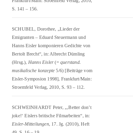
Frankfurt/Main: Stroemfeld Verlag, 2010,
S. 141 – 156.
SCHUBEL, Dorothee, „Lieder der
Emigranten – Eduard Steuermann und
Hanns Eisler komponieren Gedichte von
Bertolt Brecht“, in: Albrecht Dümling
(Hrsg.),
Hanns Eisler
(=
querstand.
musikalische konzepte
5/6) [Beiträge vom
Eisler-Symposion 1998], Frankfurt/Main:
Stroemfeld Verlag, 2010, S. 93 – 112.
SCHWEINHARDT Peter, „‚Better don’t
joke!‘ Eislers britische Filmarbeiten“, in:
Eisler-Mitteilungen
, 17. Jg. (2010), Heft
49, S. 16 – 19.